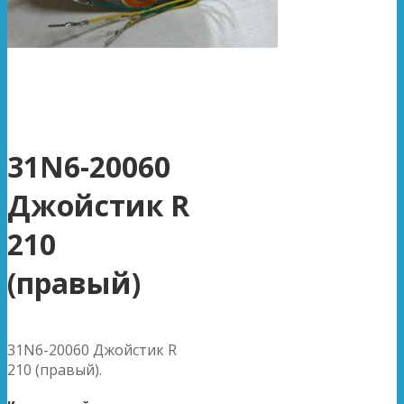
31N6-20060
Джойстик R
210
(правый)
31N6-20060 Джойстик R
210 (правый).