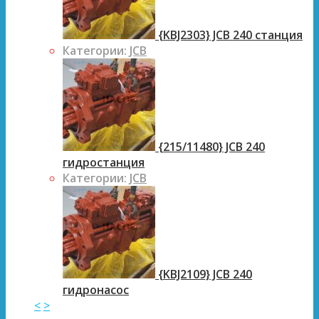
{KBJ2303} JCB 240 станция
Категории:
JCB
{215/11480} JCB 240
гидростанция
Категории:
JCB
{KBJ2109} JCB 240
гидронасос
<
>