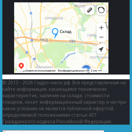
© 2013 - 2026 Гидро-насос.рф. Вся представленная на
сайте информация, касающаяся технических
характеристик, наличия на складе, стоимости
товаров, носит информационный характер и ни при
каких условиях не является публичной офертой,
определяемой положениями статьи 437
Гражданского кодекса Российской Федерации.