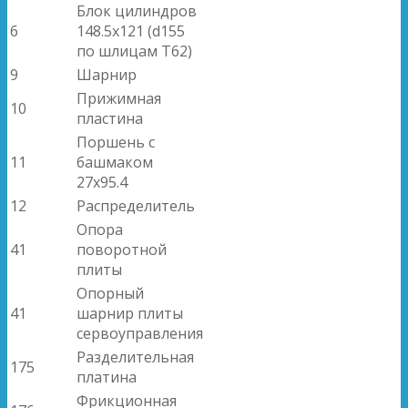
Блок цилиндров
6
148.5x121 (d155
по шлицам T62)
9
Шарнир
Прижимная
10
пластина
Поршень с
11
башмаком
27x95.4
12
Распределитель
Опора
41
поворотной
плиты
Опорный
41
шарнир плиты
сервоуправления
Разделительная
175
платина
Фрикционная