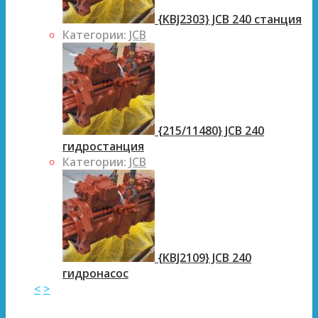
{KBJ2303} JCB 240 станция
Категории:
JCB
{215/11480} JCB 240
гидростанция
Категории:
JCB
{KBJ2109} JCB 240
гидронасос
<
>