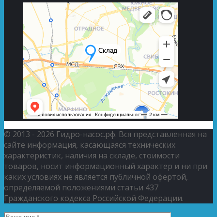
© 2013 - 2026 Гидро-насос.рф. Вся представленная на
сайте информация, касающаяся технических
характеристик, наличия на складе, стоимости
товаров, носит информационный характер и ни при
каких условиях не является публичной офертой,
определяемой положениями статьи 437
Гражданского кодекса Российской Федерации.