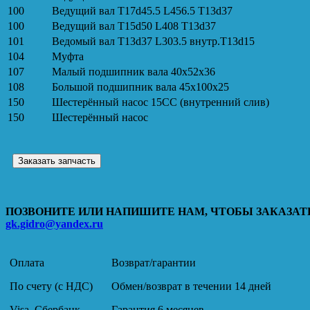
100
Ведущий вал T17d45.5 L456.5 T13d37
100
Ведущий вал T15d50 L408 T13d37
101
Ведомый вал T13d37 L303.5 внутр.T13d15
104
Муфта
107
Малый подшипник вала 40x52x36
108
Большой подшипник вала 45x100x25
150
Шестерённый насос 15CC (внутренний слив)
150
Шестерённый насос
Заказать запчасть
ПОЗВОНИТЕ ИЛИ НАПИШИТЕ НАМ, ЧТОБЫ ЗАКАЗАТЬ
gk.gidro@yandex.ru
Оплата
Возврат/гарантии
По счету (с НДС)
Обмен/возврат в течении 14 дней
Visa, Сбербанк
Гарантия 6 месяцев