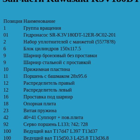
Позиция
Наименование
1
Группа вращения
01
Гидронасос SR-K3V180DT-12ER-9C02-201
2
Набор уплотнителей с манжетой (55?78?8)
6
Блок цилиндров 150x117.5
9
Шарнир бронзовый без проставки
9
Шарнир стальной с проставкой
10
Прижимная пластина
11
Поршень с башмаком 28x95.6
12
Распределитель правый
12
Распределитель левый
16
Проставка под шарнир
18
Опорная плита
23
Витая пружина
42
40+41 Суппорт + пов.плита
92
Серво поршень L133; ?42; ?28
100
Ведущий вал T17d47 L397 T13d37
100
Ведущий вал T15d50.3 L425.8 T13d36.8