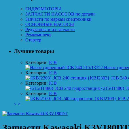
ГИДРОМОТОРЫ
ЗАПЧАСТИ НАСОСОВ по детали
Запчасти по маркам спецтехники
ОСНОВНЫЕ НАСОСЫ
Редукторы и их запчасти
Ремкомплект
Стартер
Лучшие товары
Категории:
JCB
Насос сдвое
Категории:
JCB
{KBJ2303} JCB 240 
Категории:
JCB
{215/11480} J
Категории:
JCB
{KBJ2109} JCB 2
<
>
Запчасти Kawasaki K3V180DT