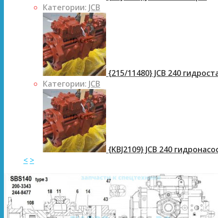
Категории:
JCB
{215/11480} JCB 240 гидрос
Категории:
JCB
{KBJ2109} JCB 240 гидронасо
<
>