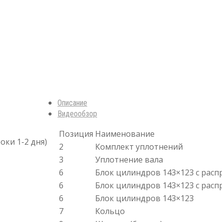
Описание
Видеообзор
Позиция
Наименование
оки 1-2 дня)
2
Комплект уплотнений
3
Уплотнение вала
6
Блок цилиндров 143×123 с расп
6
Блок цилиндров 143×123 с расп
6
Блок цилиндров 143×123
7
Кольцо