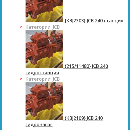
{KBJ2303} JCB 240 станция
Категории:
JCB
{215/11480} JCB 240
гидростанция
Категории:
JCB
{KBJ2109} JCB 240
гидронасос