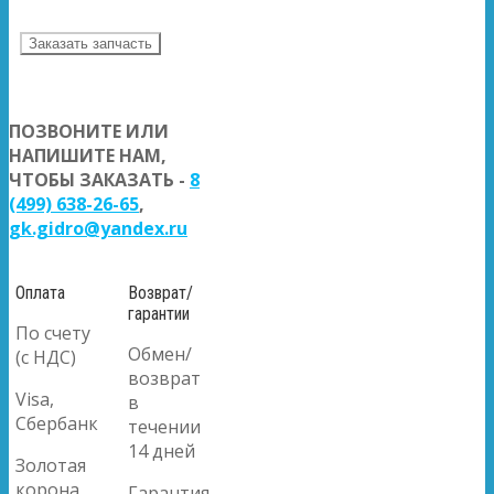
Заказать запчасть
ПОЗВОНИТЕ ИЛИ
НАПИШИТЕ НАМ,
ЧТОБЫ ЗАКАЗАТЬ -
8
(499) 638-26-65
,
gk.gidro@yandex.ru
Оплата
Возврат/
гарантии
По счету
Обмен/
(с НДС)
возврат
Visa,
в
Сбербанк
течении
14 дней
Золотая
корона
Гарантия