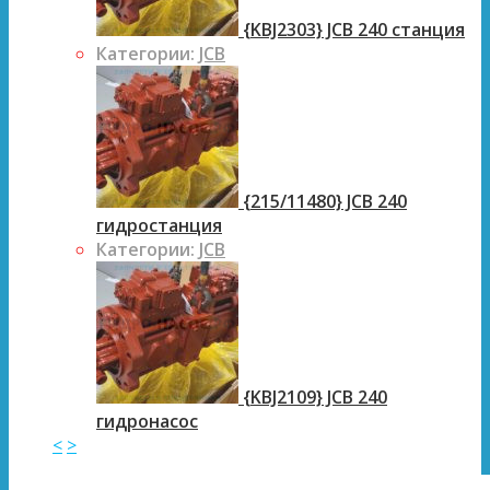
{KBJ2303} JCB 240 станция
Категории:
JCB
{215/11480} JCB 240
гидростанция
Категории:
JCB
{KBJ2109} JCB 240
гидронасос
<
>