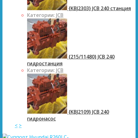
{KBJ2303} JCB 240 станция
Категории:
JCB
{215/11480} JCB 240
гидростанция
Категории:
JCB
{KBJ2109} JCB 240
гидронасос
<
>