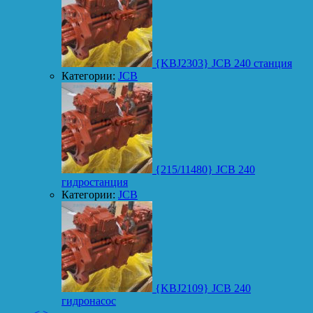
{KBJ2303} JCB 240 станция
Категории:
JCB
{215/11480} JCB 240
гидростанция
Категории:
JCB
{KBJ2109} JCB 240
гидронасос