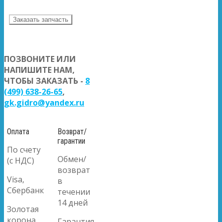
Заказать запчасть
ПОЗВОНИТЕ ИЛИ
НАПИШИТЕ НАМ,
ЧТОБЫ ЗАКАЗАТЬ -
8
(499) 638-26-65
,
gk.gidro@yandex.ru
Оплата
Возврат/
гарантии
По счету
Обмен/
(с НДС)
возврат
Visa,
в
Сбербанк
течении
14 дней
Золотая
корона
Гарантия