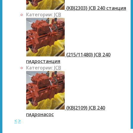
{KBJ2303} JCB 240 станция
Категории:
JCB
{215/11480} JCB 240
гидростанция
Категории:
JCB
{KBJ2109} JCB 240
гидронасос
<
>