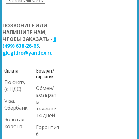
Заказать запчасть
ПОЗВОНИТЕ ИЛИ
НАПИШИТЕ НАМ,
ЧТОБЫ ЗАКАЗАТЬ -
8
(499) 638-26-65
,
gk.gidro@yandex.ru
Оплата
Возврат/
гарантии
По счету
Обмен/
(с НДС)
возврат
Visa,
в
Сбербанк
течении
14 дней
Золотая
корона
Гарантия
6