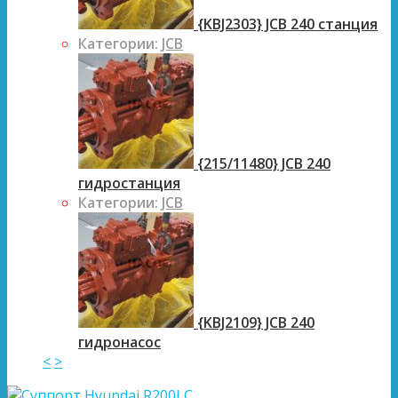
{KBJ2303} JCB 240 станция
Категории:
JCB
{215/11480} JCB 240
гидростанция
Категории:
JCB
{KBJ2109} JCB 240
гидронасос
<
>