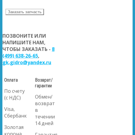
Заказать запчасть
ПОЗВОНИТЕ ИЛИ
НАПИШИТЕ НАМ,
ЧТОБЫ ЗАКАЗАТЬ -
8
(499) 638-26-65
,
gk.gidro@yandex.ru
Оплата
Возврат/
гарантии
По счету
Обмен/
(с НДС)
возврат
Visa,
в
Сбербанк
течении
14 дней
Золотая
корона
Гарантия