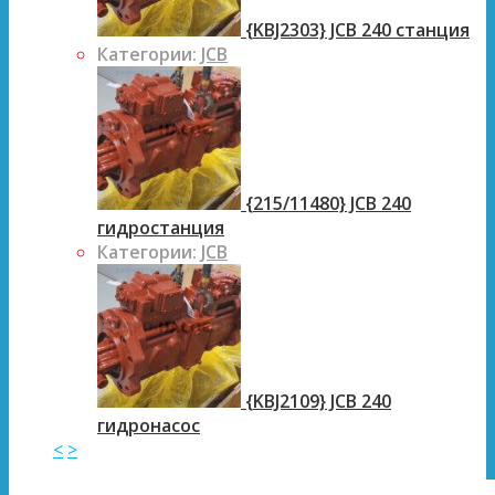
{KBJ2303} JCB 240 станция
Категории:
JCB
{215/11480} JCB 240
гидростанция
Категории:
JCB
{KBJ2109} JCB 240
гидронасос
<
>