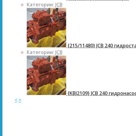
Категории:
JCB
{215/11480} JCB 240 гидрос
Категории:
JCB
{KBJ2109} JCB 240 гидронасо
<
>