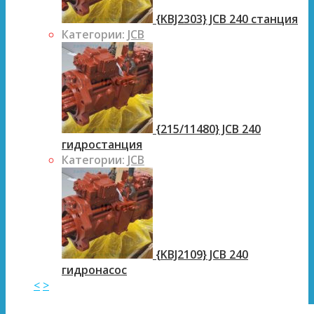
{KBJ2303} JCB 240 станция
Категории:
JCB
{215/11480} JCB 240
гидростанция
Категории:
JCB
{KBJ2109} JCB 240
гидронасос
<
>