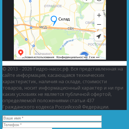
© 2013 - 2026 Гидро-насос.рф. Вся представленная на
сайте информация, касающаяся технических
характеристик, наличия на складе, стоимости
товаров, носит информационный характер и ни при
каких условиях не является публичной офертой,
определяемой положениями статьи 437
Гражданского кодекса Российской Федерации.