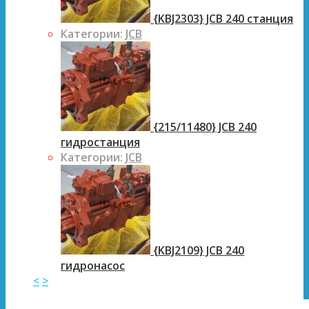
{KBJ2303} JCB 240 станция
Категории:
JCB
{215/11480} JCB 240
гидростанция
Категории:
JCB
{KBJ2109} JCB 240
гидронасос
<
>