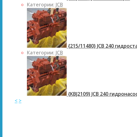
Категории:
JCB
{215/11480} JCB 240 гидрос
Категории:
JCB
{KBJ2109} JCB 240 гидронасо
<
>