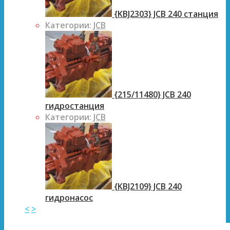
{KBJ2303} JCB 240 станция
Категории:
JCB
{215/11480} JCB 240
гидростанция
Категории:
JCB
{KBJ2109} JCB 240
гидронасос
<
>