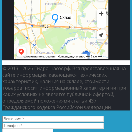
© 2013 - 2026 Гидро-насос.рф. Вся представленная на
сайте информация, касающаяся технических
характеристик, наличия на складе, стоимости
товаров, носит информационный характер и ни при
каких условиях не является публичной офертой,
определяемой положениями статьи 437
Гражданского кодекса Российской Федерации.