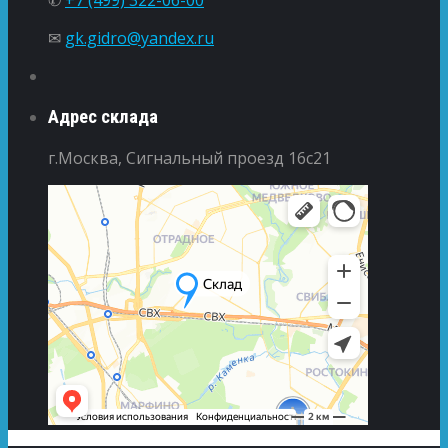
✆
+7 (499) 322-06-00
✉
gk.gidro@yandex.ru
Адрес склада
г.Москва, Сигнальный проезд 16с21