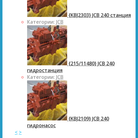
{KBJ2303} JCB 240 станция
Категории:
JCB
{215/11480} JCB 240
гидростанция
Категории:
JCB
{KBJ2109} JCB 240
гидронасос
<
>