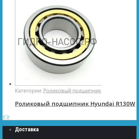
Категории:
Роликовый подшипник
Роликовый подшипник Hyundai R130W
<
>
Доставка