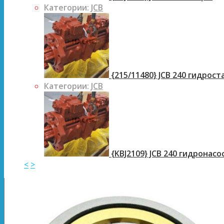
Категории:
JCB
{215/11480} JCB 240 гидрос
Категории:
JCB
{KBJ2109} JCB 240 гидронасо
<
>