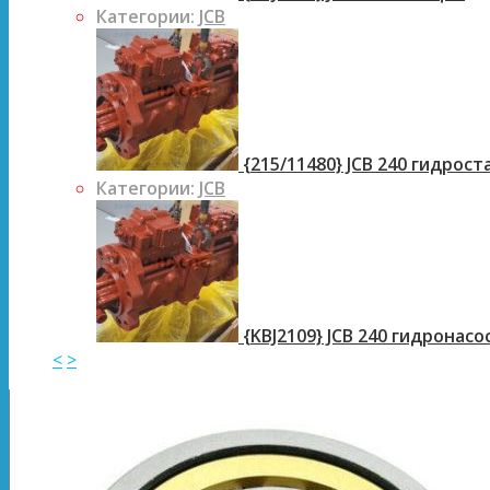
Категории:
JCB
{215/11480} JCB 240 гидрос
Категории:
JCB
{KBJ2109} JCB 240 гидронасо
<
>