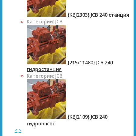
{KBJ2303} JCB 240 станция
Категории:
JCB
{215/11480} JCB 240
гидростанция
Категории:
JCB
{KBJ2109} JCB 240
гидронасос
<
>