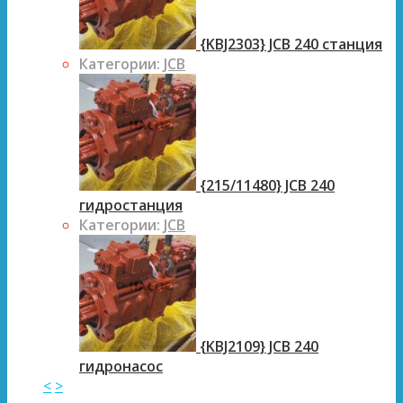
{KBJ2303} JCB 240 станция
Категории:
JCB
{215/11480} JCB 240
гидростанция
Категории:
JCB
{KBJ2109} JCB 240
гидронасос
<
>