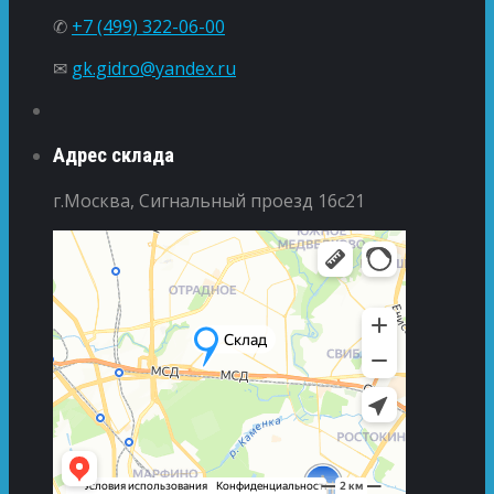
✆
+7 (499) 322-06-00
✉
gk.gidro@yandex.ru
Адрес склада
г.Москва, Сигнальный проезд 16с21