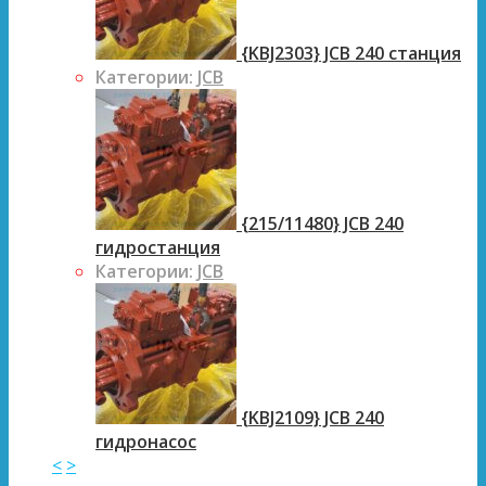
{KBJ2303} JCB 240 станция
Категории:
JCB
{215/11480} JCB 240
гидростанция
Категории:
JCB
{KBJ2109} JCB 240
гидронасос
<
>