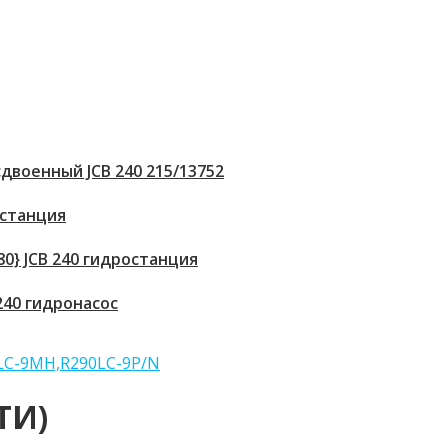
двоенный JCB 240 215/13752
 станция
80} JCB 240 гидростанция
 240 гидронасос
ТИ)