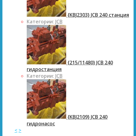
{KBJ2303} JCB 240 станция
Категории:
JCB
{215/11480} JCB 240
гидростанция
Категории:
JCB
{KBJ2109} JCB 240
гидронасос
<
>