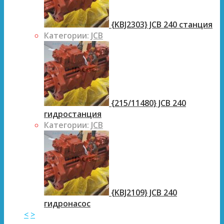
{KBJ2303} JCB 240 станция
Категории:
JCB
{215/11480} JCB 240
гидростанция
Категории:
JCB
{KBJ2109} JCB 240
гидронасос
<
>