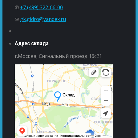
✆
+7 (499) 322-06-00
✉
gk.gidro@yandex.ru
Адрес склада
г.Москва, Сигнальный проезд 16с21