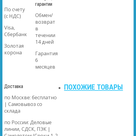
гарантии
По счету
Обмен/
(с НДС)
возврат
Visa,
в
Сбербанк
течении
14 дней
Золотая
корона
Гарантия
6
месяцев
ПОХОЖИЕ ТОВАРЫ
Доставка
по Москве: бесплатно
| Самовывоз со
склада
по России: Деловые
линии, СДСК, ПЭК |
Самолетом (Сроки 1-2