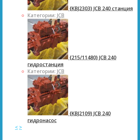
{KBJ2303} JCB 240 станция
Категории:
JCB
{215/11480} JCB 240
гидростанция
Категории:
JCB
{KBJ2109} JCB 240
гидронасос
<
>