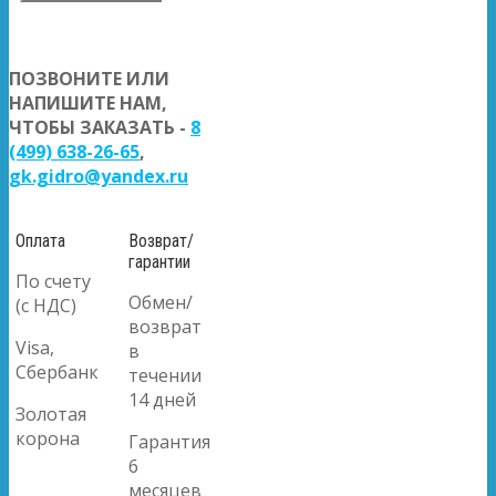
ПОЗВОНИТЕ ИЛИ
НАПИШИТЕ НАМ,
ЧТОБЫ ЗАКАЗАТЬ -
8
(499) 638-26-65
,
gk.gidro@yandex.ru
Оплата
Возврат/
гарантии
По счету
Обмен/
(с НДС)
возврат
Visa,
в
Сбербанк
течении
14 дней
Золотая
корона
Гарантия
6
месяцев