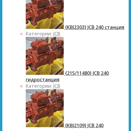
{KBJ2303} JCB 240 станция
Категории:
JCB
{215/11480} JCB 240
гидростанция
Категории:
JCB
{KBJ2109} JCB 240