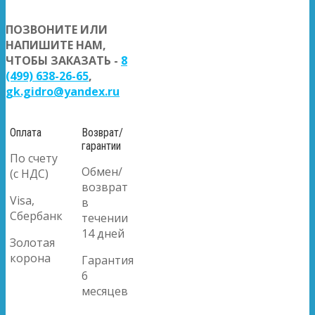
ПОЗВОНИТЕ ИЛИ
НАПИШИТЕ НАМ,
ЧТОБЫ ЗАКАЗАТЬ -
8
(499) 638-26-65
,
gk.gidro@yandex.ru
Оплата
Возврат/
гарантии
По счету
Обмен/
(с НДС)
возврат
Visa,
в
Сбербанк
течении
14 дней
Золотая
корона
Гарантия
6
месяцев