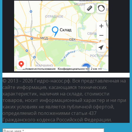
© 2013 - 2026 Гидро-насос.рф. Вся представленная на
сайте информация, касающаяся технических
характеристик, наличия на складе, стоимости
товаров, носит информационный характер и ни при
каких условиях не является публичной офертой,
определяемой положениями статьи 437
Гражданского кодекса Российской Федерации.