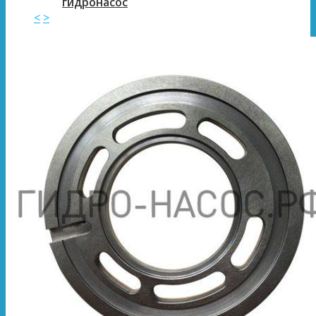
гидронасос
<
>