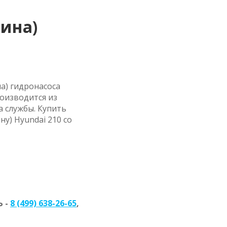
тина)
а) гидронасоса
роизводится из
 службы. Купить
у) Hyundai 210 со
 -
8 (499) 638-26-65
,