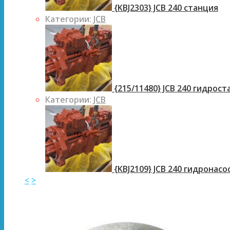
{KBJ2303} JCB 240 станция
Категории:
JCB
{215/11480} JCB 240 гидрос
Категории:
JCB
{KBJ2109} JCB 240 гидронасо
<
>