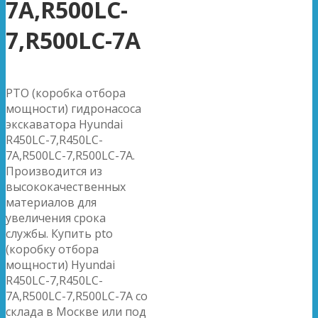
7A,R500LC-
7,R500LC-7A
PTO (коробка отбора
мощности) гидронасоса
экскаватора Hyundai
R450LC-7,R450LC-
7A,R500LC-7,R500LC-7A.
Производится из
высококачественных
материалов для
увеличения срока
службы. Купить pto
(коробку отбора
мощности) Hyundai
R450LC-7,R450LC-
7A,R500LC-7,R500LC-7A со
склада в Москве или под