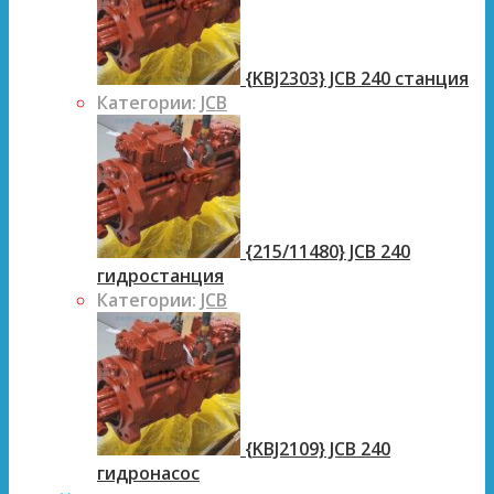
{KBJ2303} JCB 240 станция
Категории:
JCB
{215/11480} JCB 240
гидростанция
Категории:
JCB
{KBJ2109} JCB 240
гидронасос