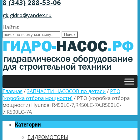
8 (343) 288-53-06
gk.gidro@yandex.ru
Найти:
Главная
/
ЗАПЧАСТИ НАСОСОВ по детали
/
PTO
(коробка отбора мощности)
/ PTO (коробка отбора
мощности) Hyundai R450LC-7,R450LC-7A,R500LC-
7,R500LC-7A
Категории
ГИДРОМОТОРЫ