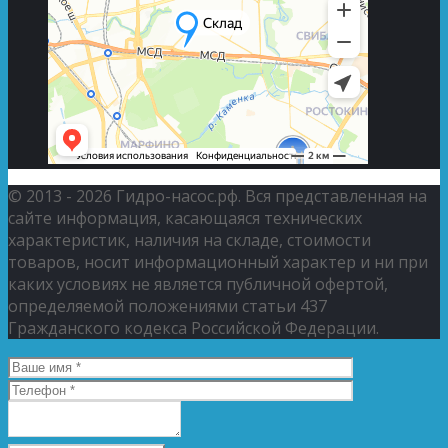
© 2013 - 2026 Гидро-насос.рф. Вся представленная на
сайте информация, касающаяся технических
характеристик, наличия на складе, стоимости
товаров, носит информационный характер и ни при
каких условиях не является публичной офертой,
определяемой положениями статьи 437
Гражданского кодекса Российской Федерации.