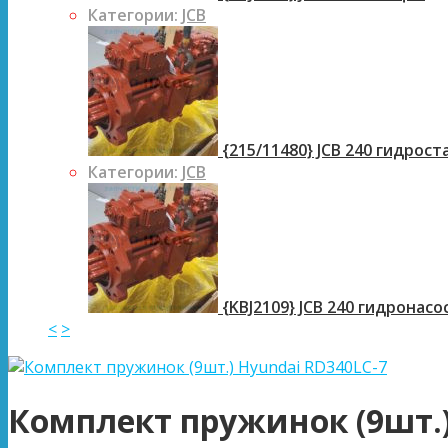
Категории:
JCB
{215/11480} JCB 240 гидрос
Категории:
JCB
{KBJ2109} JCB 240 гидронасо
<
>
Комплект пружинок (9шт.)