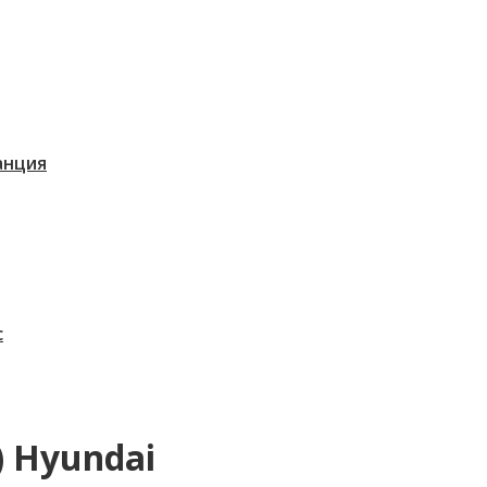
танция
с
 Hyundai