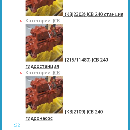
{KBJ2303} JCB 240 станция
Категории:
JCB
{215/11480} JCB 240
гидростанция
Категории:
JCB
{KBJ2109} JCB 240
гидронасос
<
>