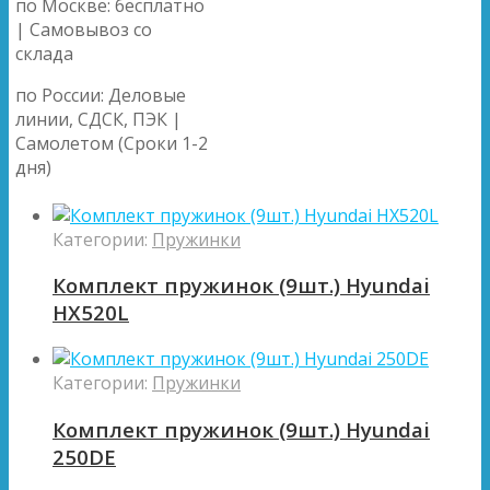
по Москве: бесплатно
| Самовывоз со
склада
по России: Деловые
линии, СДСК, ПЭК |
Самолетом (Сроки 1-2
дня)
Категории:
Пружинки
Комплект пружинок (9шт.) Hyundai
HX520L
Категории:
Пружинки
Комплект пружинок (9шт.) Hyundai
250DE