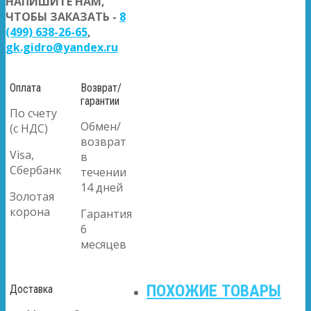
НАПИШИТЕ НАМ,
ЧТОБЫ ЗАКАЗАТЬ -
8
(499) 638-26-65
,
gk.gidro@yandex.ru
Оплата
Возврат/
гарантии
По счету
Обмен/
(с НДС)
возврат
Visa,
в
Сбербанк
течении
14 дней
Золотая
корона
Гарантия
6
месяцев
ПОХОЖИЕ ТОВАРЫ
Доставка