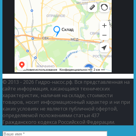
© 2013 - 2026 Гидро-насос.рф. Вся представленная на
сайте информация, касающаяся технических
характеристик, наличия на складе, стоимости
товаров, носит информационный характер и ни при
каких условиях не является публичной офертой,
определяемой положениями статьи 437
Гражданского кодекса Российской Федерации.