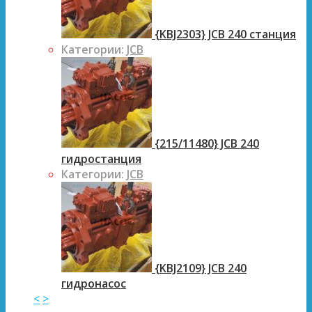
{KBJ2303} JCB 240 станция
Категории:
JCB
{215/11480} JCB 240
гидростанция
Категории:
JCB
{KBJ2109} JCB 240
гидронасос
<
>