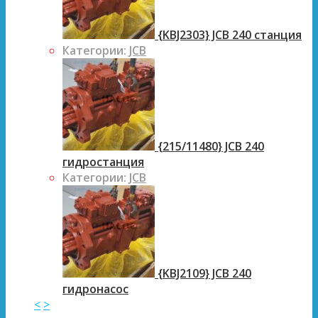
{KBJ2303} JCB 240 станция
Категории:
JCB
{215/11480} JCB 240
гидростанция
Категории:
JCB
{KBJ2109} JCB 240
гидронасос
<
>