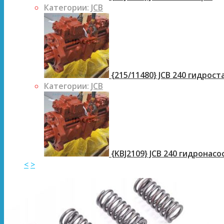
Категории:
JCB
{215/11480} JCB 240 гидрос
Категории:
JCB
{KBJ2109} JCB 240 гидронасо
<
>