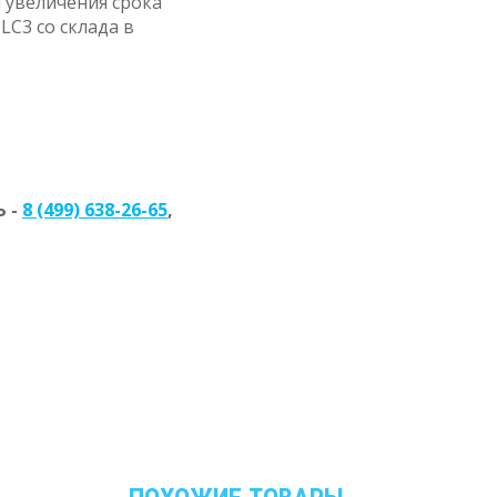
 увеличения срока
LC3 со склада в
 -
8 (499) 638-26-65
,