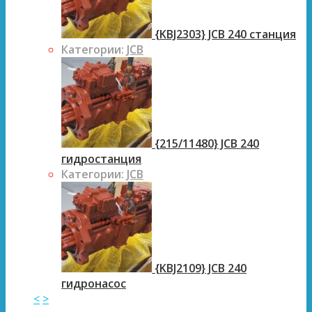
{KBJ2303} JCB 240 станция
Категории:
JCB
{215/11480} JCB 240
гидростанция
Категории:
JCB
{KBJ2109} JCB 240
гидронасос
<
>