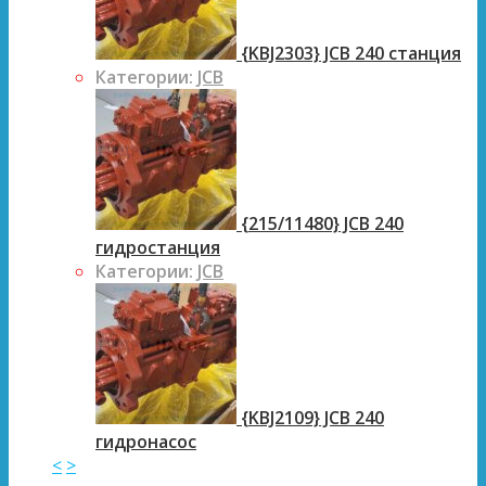
{KBJ2303} JCB 240 станция
Категории:
JCB
{215/11480} JCB 240
гидростанция
Категории:
JCB
{KBJ2109} JCB 240
гидронасос
<
>