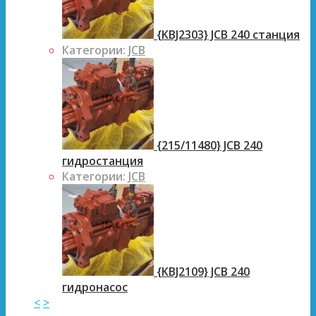
{KBJ2303} JCB 240 станция
Категории:
JCB
{215/11480} JCB 240
гидростанция
Категории:
JCB
{KBJ2109} JCB 240
гидронасос
<
>