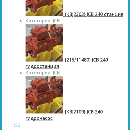
{KBJ2303} JCB 240 станция
Категории:
JCB
{215/11480} JCB 240
гидростанция
Категории:
JCB
{KBJ2109} JCB 240
гидронасос
<
>