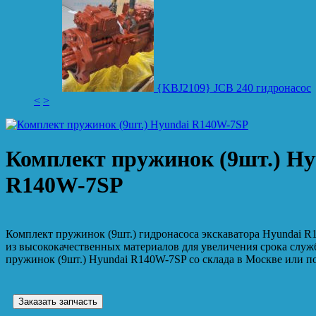
{KBJ2109} JCB 240 гидронасос
<
>
Комплект пружинок (9шт.) Hy
R140W-7SP
Комплект пружинок (9шт.) гидронасоса экскаватора Hyundai R
из высококачественных материалов для увеличения срока служ
пружинок (9шт.) Hyundai R140W-7SP со склада в Москве или по
Заказать запчасть