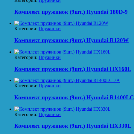
Категории:
Пружинки
Комплект пружинок (9шт.) Hyundai 180D-9
Категории:
Пружинки
Комплект пружинок (9шт.) Hyundai R120W
Категории:
Пружинки
Комплект пружинок (9шт.) Hyundai HX160L
Категории:
Пружинки
Комплект пружинок (9шт.) Hyundai R1400LC
Категории:
Пружинки
Комплект пружинок (9шт.) Hyundai HX330L