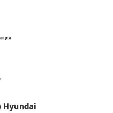
танция
с
 Hyundai