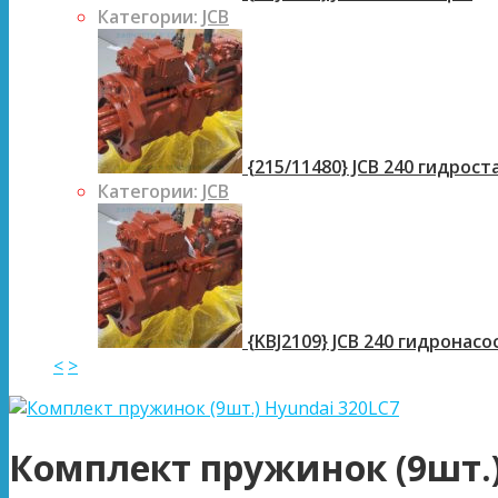
Категории:
JCB
{215/11480} JCB 240 гидрос
Категории:
JCB
{KBJ2109} JCB 240 гидронасо
<
>
Комплект пружинок (9шт.)