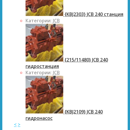
{KBJ2303} JCB 240 станция
Категории:
JCB
{215/11480} JCB 240
гидростанция
Категории:
JCB
{KBJ2109} JCB 240
гидронасос
<
>