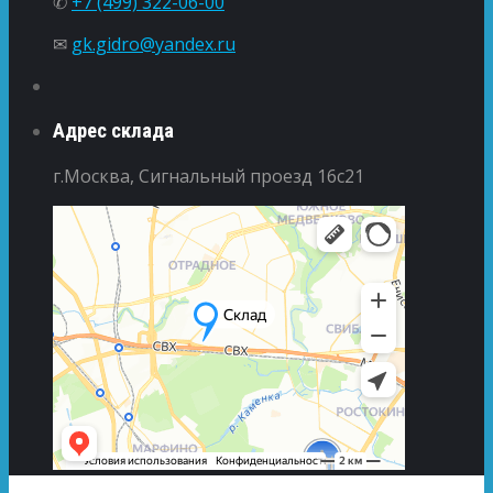
✆
+7 (499) 322-06-00
✉
gk.gidro@yandex.ru
Адрес склада
г.Москва, Сигнальный проезд 16с21