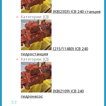
{KBJ2303} JCB 240 станция
Категории:
JCB
{215/11480} JCB 240
гидростанция
Категории:
JCB
{KBJ2109} JCB 240
гидронасос
<
>