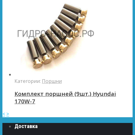
Категории:
Поршни
Комплект поршней (9шт.) Hyundai
170W-7
<
>
Доставка