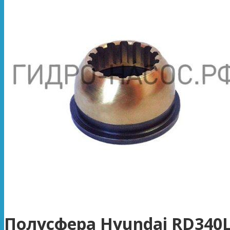
Полусфера Hyundai RD340L