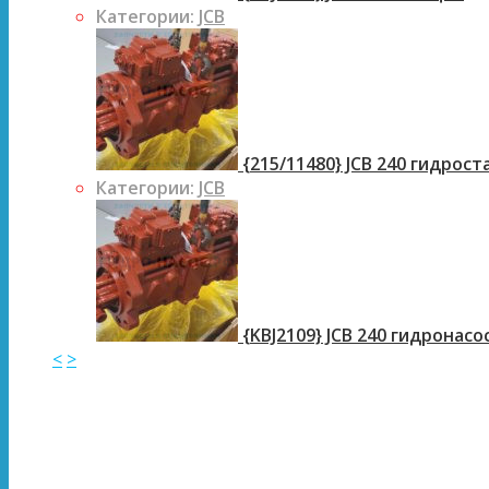
Категории:
JCB
{215/11480} JCB 240 гидрос
Категории:
JCB
{KBJ2109} JCB 240 гидронасо
<
>