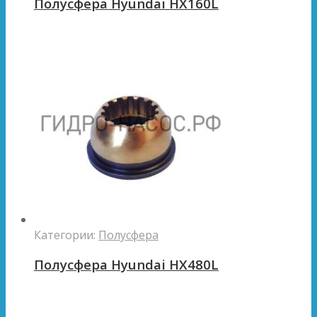
Полусфера Hyundai HX160L
Категории:
Полусфера
Полусфера Hyundai HX480L