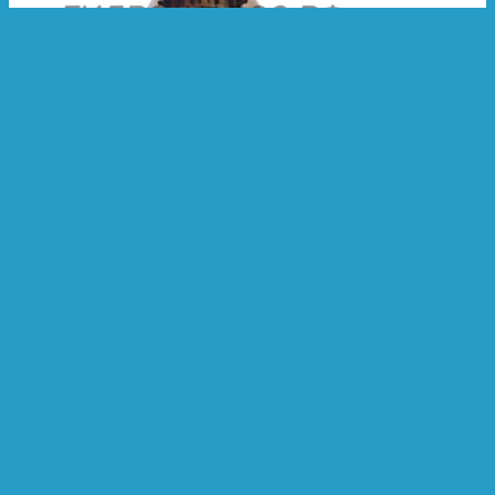
Категории:
Полусфера
Полусфера Hyundai R130W3