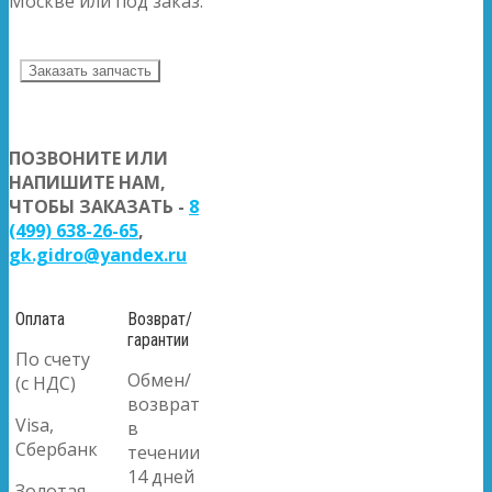
Москве или под заказ.
Заказать запчасть
ПОЗВОНИТЕ ИЛИ
НАПИШИТЕ НАМ,
ЧТОБЫ ЗАКАЗАТЬ -
8
(499) 638-26-65
,
gk.gidro@yandex.ru
Оплата
Возврат/
гарантии
По счету
Обмен/
(с НДС)
возврат
Visa,
в
Сбербанк
течении
14 дней
Золотая