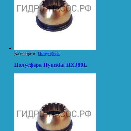
Категории:
Полусфера
Полусфера Hyundai HX380L