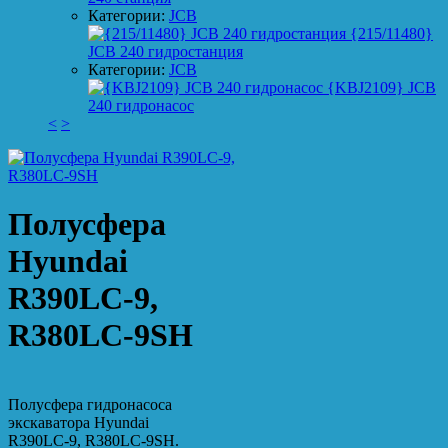
Категории:
JCB
{215/11480}
JCB 240 гидростанция
Категории:
JCB
{KBJ2109} JCB
240 гидронасос
<
>
Полусфера
Hyundai
R390LC-9,
R380LC-9SH
Полусфера гидронасоса
экскаватора Hyundai
R390LC-9, R380LC-9SH.