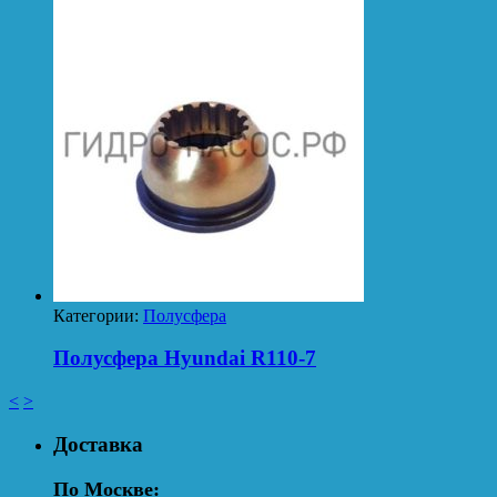
Категории:
Полусфера
Полусфера Hyundai R110-7
<
>
Доставка
По Москве: