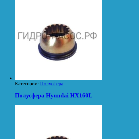
Категории:
Полусфера
Полусфера Hyundai HX160L