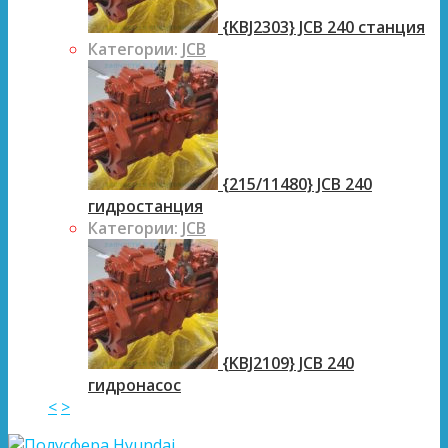
{KBJ2303} JCB 240 станция
Категории:
JCB
{215/11480} JCB 240
гидростанция
Категории:
JCB
{KBJ2109} JCB 240
гидронасос
<
>