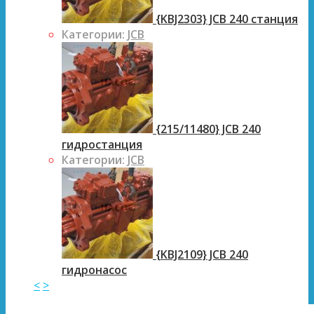
{KBJ2303} JCB 240 станция
Категории:
JCB
{215/11480} JCB 240
гидростанция
Категории:
JCB
{KBJ2109} JCB 240
гидронасос
<
>