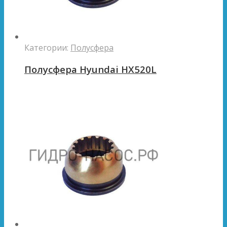
Категории:
Полусфера
Полусфера Hyundai HX520L